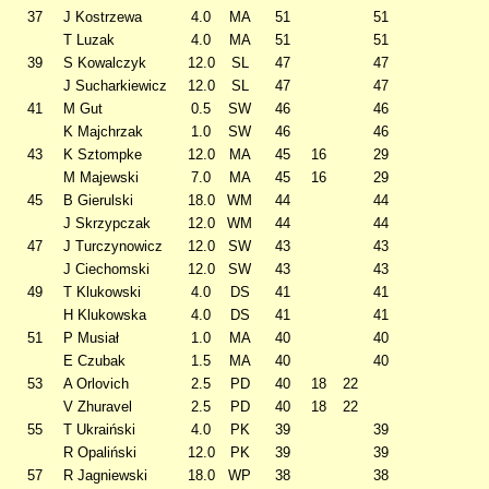
37
J Kostrzewa
4.0
MA
51
51
T Luzak
4.0
MA
51
51
39
S Kowalczyk
12.0
SL
47
47
J Sucharkiewicz
12.0
SL
47
47
41
M Gut
0.5
SW
46
46
K Majchrzak
1.0
SW
46
46
43
K Sztompke
12.0
MA
45
16
29
M Majewski
7.0
MA
45
16
29
45
B Gierulski
18.0
WM
44
44
J Skrzypczak
12.0
WM
44
44
47
J Turczynowicz
12.0
SW
43
43
J Ciechomski
12.0
SW
43
43
49
T Klukowski
4.0
DS
41
41
H Klukowska
4.0
DS
41
41
51
P Musiał
1.0
MA
40
40
E Czubak
1.5
MA
40
40
53
A Orlovich
2.5
PD
40
18
22
V Zhuravel
2.5
PD
40
18
22
55
T Ukraiński
4.0
PK
39
39
R Opaliński
12.0
PK
39
39
57
R Jagniewski
18.0
WP
38
38