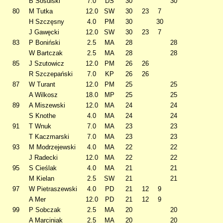
B Sosulski
7.0
DS
30
30
80
M Tutka
12.0
SW
30
23
7
H Szczęsny
4.0
PM
30
30
J Gawęcki
12.0
SW
30
23
7
83
P Boniński
2.5
MA
28
28
W Bartczak
2.5
MA
28
28
85
J Szutowicz
12.0
PM
26
26
R Szczepański
7.0
KP
26
26
87
W Turant
12.0
PM
25
25
A Wilkosz
18.0
MP
25
25
89
A Miszewski
12.0
MA
24
24
S Knothe
4.0
MA
24
24
91
T Wnuk
7.0
MA
23
23
T Kaczmarski
7.0
MA
23
23
93
M Modrzejewski
4.0
MA
22
22
J Radecki
12.0
MA
22
22
95
S Cieślak
4.0
MA
21
21
M Kielan
2.5
SW
21
21
97
W Pietraszewski
4.0
PD
21
12
9
A Mer
12.0
PD
21
12
9
99
P Sobczak
2.5
MA
20
20
A Marciniak
2.5
MA
20
20