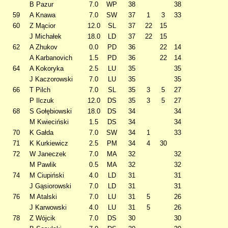
B Pazur
7.0
WP
38
38
59
A Knawa
7.0
SW
37
1
3
33
60
Z Mącior
12.0
SL
37
22
15
J Michałek
18.0
LD
37
22
15
62
A Zhukov
0.0
PD
36
22
14
A Karbanovich
1.5
PD
36
22
14
64
A Kokoryka
2.5
LU
35
35
J Kaczorowski
7.0
LU
35
35
66
T Pilch
7.0
SL
35
3
5
27
P Ilczuk
12.0
DS
35
3
5
27
68
S Gołębiowski
18.0
DS
34
34
M Kwieciński
1.5
DS
34
34
70
K Gałda
7.0
SW
34
1
33
71
K Kurkiewicz
2.5
PM
34
4
30
72
W Janeczek
7.0
MA
32
32
M Pawlik
0.5
MA
32
32
74
M Ciupiński
4.0
LD
31
31
J Gąsiorowski
7.0
LD
31
31
76
M Atalski
7.0
LU
31
5
26
J Karwowski
4.0
LU
31
5
26
78
Z Wójcik
7.0
DS
30
30