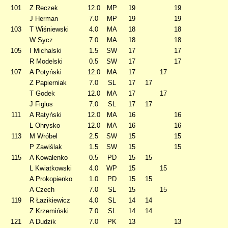
101
Z Reczek
12.0
MP
19
19
J Herman
7.0
MP
19
19
103
T Wiśniewski
4.0
MA
18
18
W Sycz
7.0
MA
18
18
105
I Michalski
1.5
SW
17
17
R Modelski
0.5
SW
17
17
107
A Potyński
12.0
MA
17
17
Z Papierniak
7.0
SL
17
17
T Godek
12.0
MA
17
17
J Figlus
7.0
SL
17
17
111
A Ratyński
12.0
MA
16
16
L Ohrysko
12.0
MA
16
16
113
M Wróbel
2.5
SW
15
15
P Zawiślak
1.5
SW
15
15
115
A Kowalenko
0.5
PD
15
15
L Kwiatkowski
4.0
WP
15
15
A Prokopienko
1.0
PD
15
15
A Czech
7.0
SL
15
15
119
R Łazikiewicz
4.0
SL
14
14
Z Krzemiński
7.0
SL
14
14
121
A Dudzik
7.0
PK
13
13