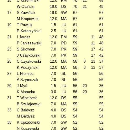
15
C Krzemiński
12.0
PM
70
21
49
W Olański
18.0
DS
70
21
49
17
S Zawiślak
18.0
SW
67
67
M Krupowicz
12.0
MA
67
67
19
T Pawluk
1.5
LU
61
61
P Katarzyński
2.5
LU
61
61
21
I Jarosz
12.0
PM
59
11
48
P Janiszewski
7.0
PD
59
11
48
23
S Skowron
7.0
PK
59
17
42
J Czaykowski
7.0
PK
59
17
42
25
C Czyżkowski
12.0
MA
58
8
13
37
K Puczyński
12.0
MA
58
8
13
37
27
L Niemiec
7.0
SL
56
56
A Szymczak
7.0
SL
56
56
29
J Myć
1.5
LU
56
20
36
K Marucha
0.0
LU
56
20
36
31
T Winciorek
12.0
DS
55
55
B Szulejewski
7.0
MA
55
55
33
C Bałdysz
4.0
DS
54
54
M Bałdysz
4.0
DS
54
54
35
K Ujazdowski
7.0
SW
52
52
N Kuszewski
7.0
SW
52
52