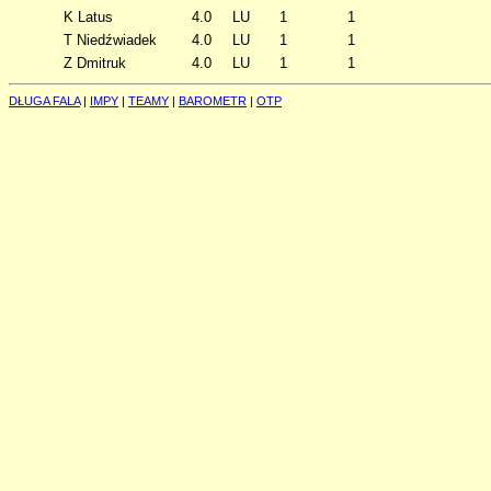
K Latus
4.0
LU
1
1
T Niedźwiadek
4.0
LU
1
1
Z Dmitruk
4.0
LU
1
1
DŁUGA FALA
|
IMPY
|
TEAMY
|
BAROMETR
|
OTP