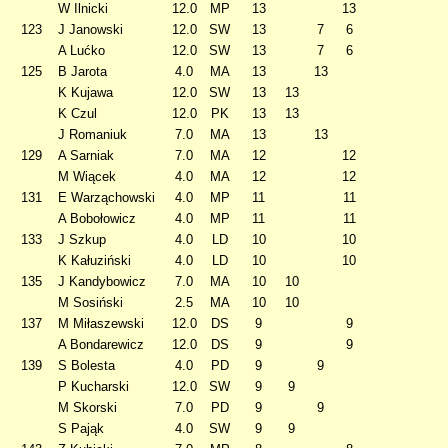
W Ilnicki
12.0
MP
13
13
123
J Janowski
12.0
SW
13
7
6
A Lućko
12.0
SW
13
7
6
125
B Jarota
4.0
MA
13
13
K Kujawa
12.0
SW
13
13
K Czul
12.0
PK
13
13
J Romaniuk
7.0
MA
13
13
129
A Sarniak
7.0
MA
12
12
M Wiącek
4.0
MA
12
12
131
E Warząchowski
4.0
MP
11
11
A Bobołowicz
4.0
MP
11
11
133
J Szkup
4.0
LD
10
10
K Kałuziński
4.0
LD
10
10
135
J Kandybowicz
7.0
MA
10
10
M Sosiński
2.5
MA
10
10
137
M Miłaszewski
12.0
DS
9
9
A Bondarewicz
12.0
DS
9
9
139
S Bolesta
4.0
PD
9
9
P Kucharski
12.0
SW
9
9
M Skorski
7.0
PD
9
9
S Pająk
4.0
SW
9
9