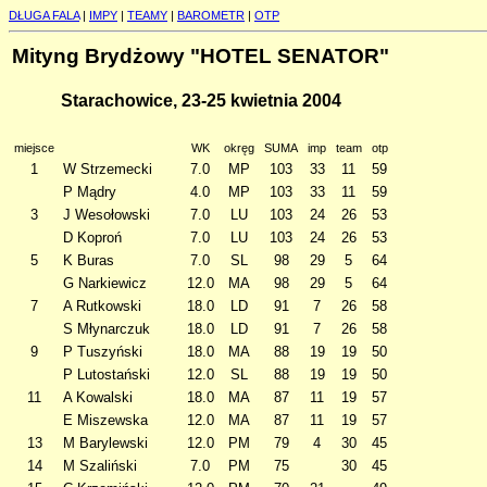
DŁUGA FALA
|
IMPY
|
TEAMY
|
BAROMETR
|
OTP
Mityng Brydżowy "HOTEL SENATOR"
Starachowice, 23-25 kwietnia 2004
miejsce
WK
okręg
SUMA
imp
team
otp
1
W Strzemecki
7.0
MP
103
33
11
59
P Mądry
4.0
MP
103
33
11
59
3
J Wesołowski
7.0
LU
103
24
26
53
D Koproń
7.0
LU
103
24
26
53
5
K Buras
7.0
SL
98
29
5
64
G Narkiewicz
12.0
MA
98
29
5
64
7
A Rutkowski
18.0
LD
91
7
26
58
S Młynarczuk
18.0
LD
91
7
26
58
9
P Tuszyński
18.0
MA
88
19
19
50
P Lutostański
12.0
SL
88
19
19
50
11
A Kowalski
18.0
MA
87
11
19
57
E Miszewska
12.0
MA
87
11
19
57
13
M Barylewski
12.0
PM
79
4
30
45
14
M Szaliński
7.0
PM
75
30
45