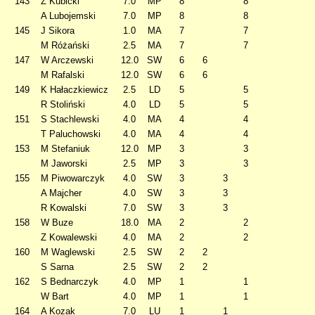
143
Z Kubicki
7.0
MP
8
8
A Lubojemski
7.0
MP
8
8
145
J Sikora
1.0
MA
7
7
M Różański
2.5
MA
7
7
147
W Arczewski
12.0
SW
6
6
M Rafalski
12.0
SW
6
6
149
K Hałaczkiewicz
2.5
LD
5
5
R Stoliński
4.0
LD
5
5
151
S Stachlewski
4.0
MA
4
4
T Paluchowski
4.0
MA
4
4
153
M Stefaniuk
12.0
MP
3
3
M Jaworski
2.5
MP
3
3
155
M Piwowarczyk
4.0
SW
3
3
A Majcher
4.0
SW
3
3
R Kowalski
7.0
SW
3
3
158
W Buze
18.0
MA
2
2
Z Kowalewski
4.0
MA
2
2
160
M Waglewski
2.5
SW
2
2
S Sarna
2.5
SW
2
2
162
S Bednarczyk
4.0
MP
1
1
W Bart
4.0
MP
1
1
164
A Kozak
7.0
LU
1
1